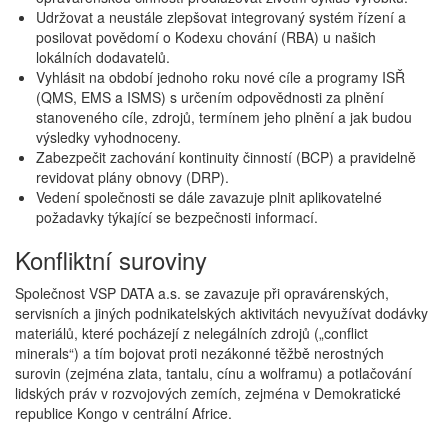
Udržovat a neustále zlepšovat integrovaný systém řízení a
posilovat povědomí o Kodexu chování (RBA) u našich
lokálních dodavatelů.
Vyhlásit na období jednoho roku nové cíle a programy ISŘ
(QMS, EMS a ISMS) s určením odpovědnosti za plnění
stanoveného cíle, zdrojů, termínem jeho plnění a jak budou
výsledky vyhodnoceny.
Zabezpečit zachování kontinuity činností (BCP) a pravidelně
revidovat plány obnovy (DRP).
Vedení společnosti se dále zavazuje plnit aplikovatelné
požadavky týkající se bezpečnosti informací.
Konfliktní suroviny
Společnost VSP DATA a.s. se zavazuje při opravárenských,
servisních a jiných podnikatelských aktivitách nevyužívat dodávky
materiálů, které pocházejí z nelegálních zdrojů („conflict
minerals“) a tím bojovat proti nezákonné těžbě nerostných
surovin (zejména zlata, tantalu, cínu a wolframu) a potlačování
lidských práv v rozvojových zemích, zejména v Demokratické
republice Kongo v centrální Africe.