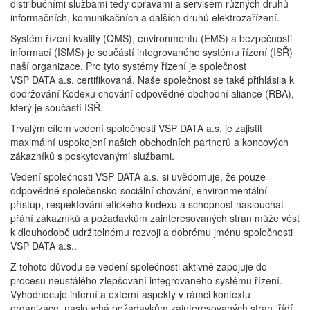
distribučními službami tedy opravami a servisem různých druhů
informačních, komunikačních a dalších druhů elektrozařízení.
Systém řízení kvality (QMS), environmentu (EMS) a bezpečnosti
informací (ISMS) je součástí integrovaného systému řízení (ISŘ)
naší organizace. Pro tyto systémy řízení je společnost
VSP DATA a.s. certifikovaná. Naše společnost se také přihlásila k
dodržování Kodexu chování odpovědné obchodní aliance (RBA),
který je součástí ISŘ.
Trvalým cílem vedení společnosti VSP DATA a.s. je zajistit
maximální uspokojení našich obchodních partnerů a koncových
zákazníků s poskytovanými službami.
Vedení společnosti VSP DATA a.s. si uvědomuje, že pouze
odpovědné společensko-sociální chování, environmentální
přístup, respektování etického kodexu a schopnost naslouchat
přání zákazníků a požadavkům zainteresovaných stran může vést
k dlouhodobě udržitelnému rozvoji a dobrému jménu společnosti
VSP DATA a.s..
Z tohoto důvodu se vedení společnosti aktivně zapojuje do
procesu neustálého zlepšování integrovaného systému řízení.
Vyhodnocuje interní a externí aspekty v rámci kontextu
organizace, naslouchá požadavkům zainteresovaných stran, řídí