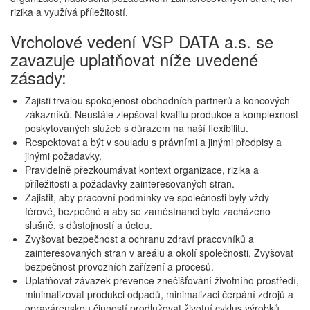
rizika a využívá příležitostí.
Vrcholové vedení VSP DATA a.s. se
zavazuje uplatňovat níže uvedené
zásady:
Zajisti trvalou spokojenost obchodních partnerů a koncových
zákazníků. Neustále zlepšovat kvalitu produkce a komplexnost
poskytovaných služeb s důrazem na naší flexibilitu.
Respektovat a být v souladu s právními a jinými předpisy a
jinými požadavky.
Pravidelně přezkoumávat kontext organizace, rizika a
příležitosti a požadavky zainteresovaných stran.
Zajistit, aby pracovní podmínky ve společnosti byly vždy
férové, bezpečné a aby se zaměstnanci bylo zacházeno
slušně, s důstojností a úctou.
Zvyšovat bezpečnost a ochranu zdraví pracovníků a
zainteresovaných stran v areálu a okolí společnosti. Zvyšovat
bezpečnost provozních zařízení a procesů.
Uplatňovat závazek prevence znečišťování životního prostředí,
minimalizovat produkci odpadů, minimalizaci čerpání zdrojů a
opravárenskou činností prodlužovat životní cyklus výrobků.